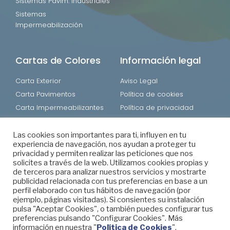
Sistemas Pavim. Industriales
Sistemas
Impermeabilización
Cartas de Colores
Información legal
Carta Exterior
Aviso Legal
Carta Pavimentos
Política de cookies
Carta Impermeabilizantes
Política de privacidad
Carta Sport Track
Política de redes sociales
Las cookies son importantes para ti, influyen en tu
experiencia de navegación, nos ayudan a proteger tu
privacidad y permiten realizar las peticiones que nos
solicites a través de la web. Utilizamos cookies propias y
de terceros para analizar nuestros servicios y mostrarte
publicidad relacionada con tus preferencias en base a un
perfil elaborado con tus hábitos de navegación (por
PIVEMA © Todos los derechos reservados.
ejemplo, páginas visitadas). Si consientes su instalación
pulsa "Aceptar Cookies", o también puedes configurar tus
Hecho por IBXAGENCY
preferencias pulsando "Configurar Cookies". Más
información en nuestra "
Política de Cookies
".